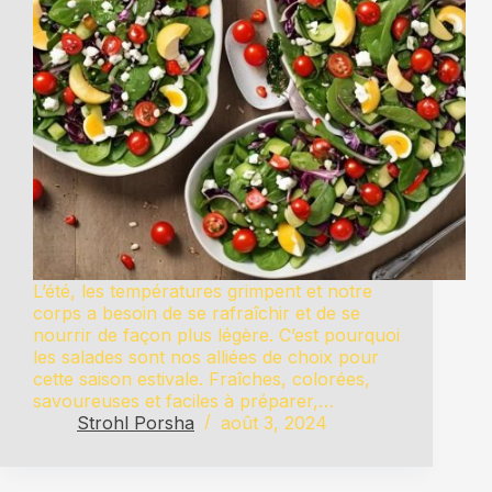
L’été, les températures grimpent et notre
corps a besoin de se rafraîchir et de se
nourrir de façon plus légère. C’est pourquoi
les salades sont nos alliées de choix pour
cette saison estivale. Fraîches, colorées,
savoureuses et faciles à préparer,…
Strohl Porsha
août 3, 2024