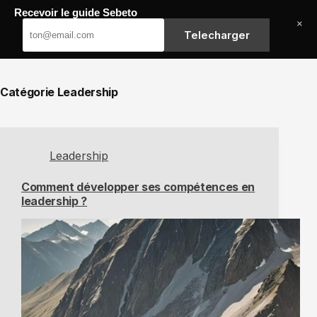
Passer
Recevoir le guide Sebeto
au
Sebeto
×
contenu
Telecharger
Catégorie
Leadership
Leadership
Comment développer ses compétences en
leadership ?