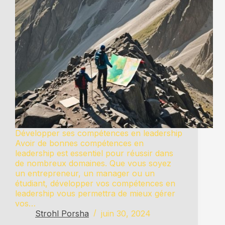
Développer ses compétences en leadership
Avoir de bonnes compétences en
leadership est essentiel pour réussir dans
de nombreux domaines. Que vous soyez
un entrepreneur, un manager ou un
étudiant, développer vos compétences en
leadership vous permettra de mieux gérer
vos…
Strohl Porsha
juin 30, 2024